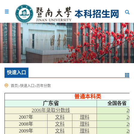
快速入口
首页
>
快速入口
>
历年分数
普通本科类
广东省
全国各省（
2006年录取分数线
20
2007年
文科
理科
20
2008年
文科
理科
20
2009年
文科
理科
20