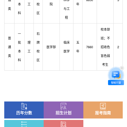
本
工
校
院
年
类
与工
科
区
程
校本部
一
石
普
班；不
批
理
牌
临床
五
通
医学部
7660
招收色
2
本
工
校
医学
年
类
盲色弱
科
区
考生
历年分数
招生计划
报考指南