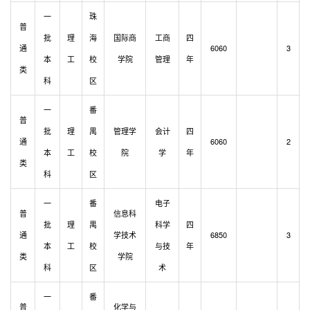
一
珠
普
批
理
海
国际商
工商
四
通
6060
3
本
工
校
学院
管理
年
类
科
区
一
番
普
批
理
禺
管理学
会计
四
通
6060
2
本
工
校
院
学
年
类
科
区
一
番
电子
普
信息科
批
理
禺
科学
四
通
学技术
6850
3
本
工
校
与技
年
类
学院
科
区
术
一
番
普
化学与