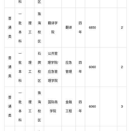
科
区
一
珠
普
批
理
海
翻译学
四
通
翻译
6850
2
本
工
校
院
年
类
科
区
一
石
公共管
普
批
理
牌
理学院/
应急
四
通
6060
2
本
工
校
应急管
管理
年
类
科
区
理学院
一
珠
普
批
理
海
国际商
金融
四
通
6060
3
本
工
校
学院
工程
年
类
科
区