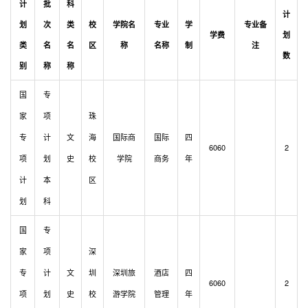
计
批
科
计
划
次
类
校
学院名
专业
学
专业备
学费
划
类
名
名
区
称
名称
制
注
数
别
称
称
国
专
家
项
珠
专
计
文
海
国际商
国际
四
6060
2
项
划
史
校
学院
商务
年
计
本
区
划
科
国
专
家
项
深
专
计
文
圳
深圳旅
酒店
四
6060
2
项
划
史
校
游学院
管理
年