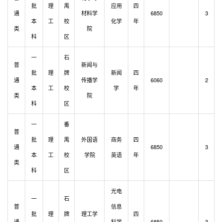
批
理
禺
应用
四
通
材料学
6850
3
本
工
校
化学
年
类
院
科
区
一
石
普
新闻与
批
理
牌
新闻
四
通
传播学
6060
2
本
工
校
学
年
类
院
科
区
一
番
普
批
理
禺
外国语
商务
四
通
6850
3
本
工
校
学院
英语
年
类
科
区
光电
一
石
普
信息
批
理
牌
理工学
四
通
科学
6850
3