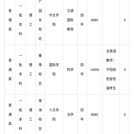
广
一
普
园
汉语
批
理
华文学
四
通
东
国际
6060
3
本
工
院
年
类
校
教育
科
区
全英语
一
番
普
教学；
批
理
禺
国际学
四
通
药学
14000
不招收
3
本
工
校
院
年
类
色盲色
科
区
弱考生
一
珠
普
批
理
海
人文学
四
通
法学
6060
2
本
工
校
院
年
类
科
区