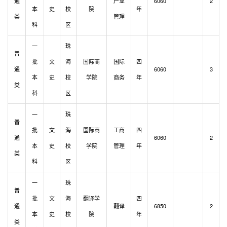
通
产业
6060
2
本
史
校
院
年
类
管理
科
区
一
珠
普
批
文
海
国际商
国际
四
通
6060
3
本
史
校
学院
商务
年
类
科
区
一
珠
普
批
文
海
国际商
工商
四
通
6060
2
本
史
校
学院
管理
年
类
科
区
一
珠
普
批
文
海
翻译学
四
通
翻译
6850
2
本
史
校
院
年
类