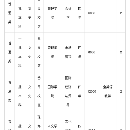
普
批
文
禺
管理学
会计
四
通
6060
2
本
史
校
院
学
年
类
科
区
一
番
普
批
文
禺
管理学
市场
四
通
6060
2
本
史
校
院
营销
年
类
科
区
一
番
国际
普
批
文
禺
国际学
经济
四
全英语
通
12000
2
本
史
校
院
与贸
年
教学
类
科
区
易
一
珠
普
文化
批
文
海
人文学
四