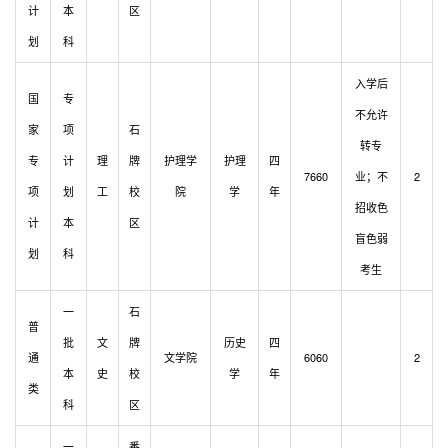
计
本
区
划
科
入学后
国
专
不允许
家
项
石
转专
专
计
理
牌
护理学
护理
四
7660
业；不
2
项
划
工
校
院
学
年
招收色
计
本
区
盲色弱
划
科
考生
一
石
普
批
文
牌
历史
四
通
文学院
6060
2
本
史
校
学
年
类
科
区
一
番