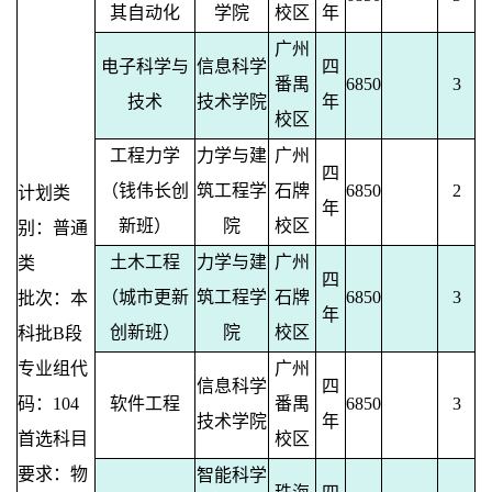
其自动化
学院
校区
年
广州
电子科学与
信息科学
四
番禺
6850
3
技术
技术学院
年
校区
工程力学
力学与建
广州
四
（钱伟长创
筑工程学
石牌
6850
2
计划类
年
新班）
院
校区
别：普通
土木工程
力学与建
广州
类
四
（城市更新
筑工程学
石牌
6850
3
批次：本
年
创新班）
院
校区
科批B段
专业组代
广州
信息科学
四
码：104
软件工程
番禺
6850
3
技术学院
年
首选科目
校区
要求：物
智能科学