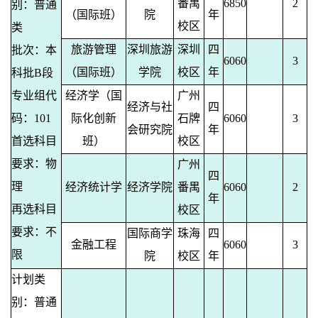
番禺
6850
2
别：普通
（国际班）
院
年
校区
类
旅游管理
深圳旅游
深圳
四
批次：本
6060
3
（国际班）
学院
校区
年
科批B段
专业组代
经济学（国
广州
经济与社
四
码：101
际化创新
石牌
6060
3
会研究院
年
首选科目
班）
校区
要求：物
广州
四
理
经济统计学
经济学院
番禺
6060
2
年
再选科目
校区
要求：不
国际商学
珠海
四
金融工程
6060
3
限
院
校区
年
计划类
别：普通