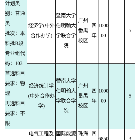
计划类
别：普通
暨南大学
广州
类
经济学(中外
伯明翰大
四
1000
番禺
5
批次：本
合作办学)
学联合学
年
00
校区
科批B段
院
专业组代
码：103
首选科目
暨南大学
要求：物
经济统计学
广州
伯明翰大
四
1000
理
(中外合作办
番禺
5
学联合学
年
00
再选科目
学)
校区
院
要求：不
限
电气工程及
国际能源
珠海
四
6850
3