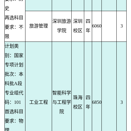
史
再选科目
深圳旅游
深圳
四
旅游管理
6060
3
要求：不
学院
校区
年
限
计划类
别：国家
专项计划
批次：本
科批A段
专业组代
智能科学
珠海
四
码：101
工业工程
与工程学
6850
3
校区
年
首选科目
院
要求：物
理