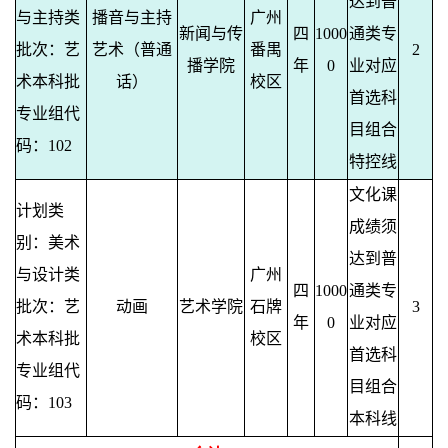
达到普
与主持类
播音与主持
广州
新闻与传
四
1000
通类专
批次：艺
艺术（普通
番禺
2
播学院
年
0
业对应
术本科批
话）
校区
首选科
专业组代
目组合
码：102
特控线
文化课
计划类
成绩须
别：美术
达到普
与设计类
广州
四
1000
通类专
批次：艺
动画
艺术学院
石牌
3
年
0
业对应
术本科批
校区
首选科
专业组代
目组合
码：103
本科线