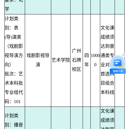
学
计划类
别：表
文化课
(导)演类
成绩须
（戏剧影
达到普
广州
视导演方
戏剧影视导
四
1000
通类专
艺术学院
石牌
2
向）
演
年
0
业对应
校区
批次：艺
首选科
术本科批
目组合
专业组代
本科线
码：101
文化课
计划类
成绩须
别：播音