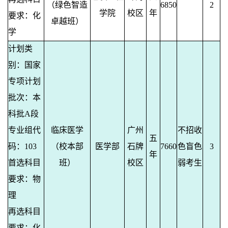
（绿色智造
6850
2
学院
校区
年
要求：化
卓越班）
学
计划类
别：国家
专项计划
批次：本
科批A段
专业组代
临床医学
广州
不招收
五
码：103
（校本部
医学部
石牌
7660
色盲色
3
年
首选科目
班）
校区
弱考生
要求：物
理
再选科目
要求：化