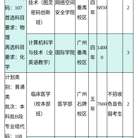
技术（图灵
网络空间
四
番禺
6850
2
码：107
密码创新
安全学院
年
校区
首选科目
班）
要求：物
理
计算机科学
广州
再选科目
四
1400
与技术（全
国际学院
番禺
3
要求：化
年
0
英语教学）
校区
学
计划类
别：普通
临床医学
广州
不招收
类
五
（校本部
医学部
石牌
7660
色盲色
2
批次：本
年
班）
校区
弱考生
科批B段
专业组代
码：108