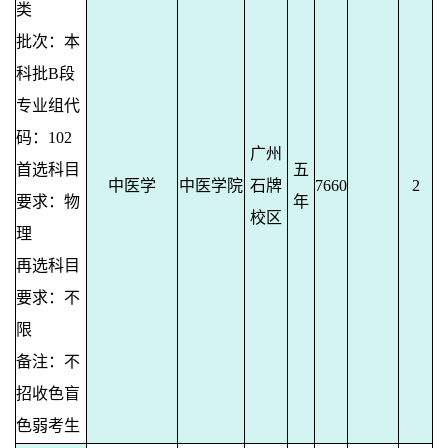
类
批次：本
科批B段
专业组代
码：102
广州
首选科目
五
中医学
中医学院
石牌
7660
2
要求：物
年
校区
理
再选科目
要求：不
限
备注：不
招收色盲
色弱考生