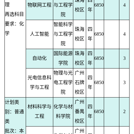
珠海
四
理
物联网工程
与工程学
6850
4
校区
年
再选科目
院
要求：化
智能科学
珠海
四
学
人工智能
与工程学
6850
4
校区
年
院
国际能源
珠海
四
自动化
6850
3
学院
校区
年
物理与光
广州
光电信息科
四
电工程学
石牌
6850
3
学与工程
年
院
校区
广州
计划类
材料科学与
化学与材
四
番禺
6850
2
别：普通
工程
料学院
年
校区
类
批次：本
广州