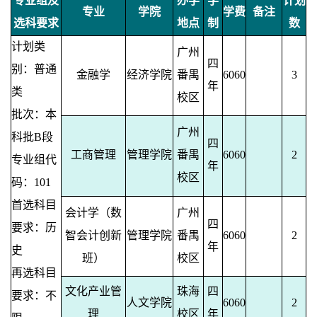
专业组及
办学
学
计划
专业
学院
学费
备注
选科要求
地点
制
数
计划类
广州
四
别：普通
金融学
经济学院
番禺
6060
3
年
类
校区
批次：本
广州
科批B段
四
工商管理
管理学院
番禺
6060
2
专业组代
年
校区
码：101
首选科目
会计学（数
广州
四
要求：历
智会计创新
管理学院
番禺
6060
2
年
史
班）
校区
再选科目
文化产业管
珠海
四
要求：不
人文学院
6060
2
理
校区
年