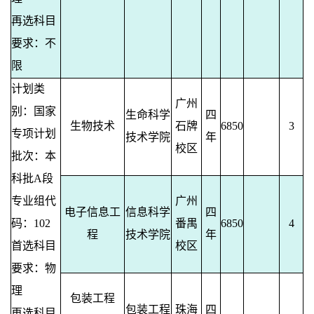
再选科目
要求：不
限
计划类
广州
别：国家
生命科学
四
生物技术
石牌
6850
3
专项计划
技术学院
年
校区
批次：本
科批A段
专业组代
广州
电子信息工
信息科学
四
码：102
番禺
6850
4
程
技术学院
年
首选科目
校区
要求：物
理
包装工程
包装工程
珠海
四
再选科目