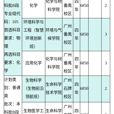
化学与材
四
科批B段
化学
番禺
6850
2
料学院
年
专业组代
校区
码：105
环境科学与
广州
首选科目
工程（智慧
环境与气
四
番禺
6850
3
要求：物
环境创新
候学院
年
校区
理
班）
再选科目
广州
化学与材
四
要求：化
应用化学
番禺
6850
3
料学院
年
学
校区
计划类
生物科学
广州
生命科学
四
别：普通
（生物前沿
石牌
6850
2
技术学院
年
类
领航班）
校区
批次：本
广州
生物医学工
生命科学
四
科批B段