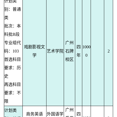
计划类
别：普通
类
批次：本
科批B段
专业组代
广州
戏剧影视文
四
1000
码：103
艺术学院
石牌
2
学
年
0
首选科目
校区
要求：历
史
再选科目
要求：不
限
广州
计划类
商务英语
外国语学
四