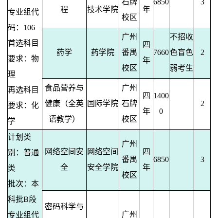
石牌
6850
3
程
技术学院
年
专业组代
校区
码：106
广州
不招收
首选科目
四
药学
药学院
番禺
7660
色盲色
2
要求：物
年
校区
弱考生
理
食品营养与
广州
再选科目
四
1400
健康（全英
国际学院
石牌
2
要求：化
年
0
语教学）
校区
学
计划类
广州
网络空间安
网络空间
四
别：普通
番禺
6850
3
全
安全学院
年
类
校区
批次：本
科批B段
密码科学与
广州
专业组代