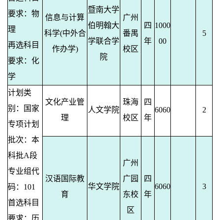
暨南大学
要求：物
信息与计算
广州
伯明翰大
四
1000
理
科学(中外合
番禺
5
学联合学
年
00
再选科目
作办学)
校区
院
要求：化
学
计划类
文化产业管
珠海
四
别：国家
人文学院
6060
2
理
校区
年
专项计划
批次：本
科批A段
广州
专业组代
汉语国际教
广园
四
华文学院
6060
3
码：101
育
东校
年
首选科目
区
要求：历