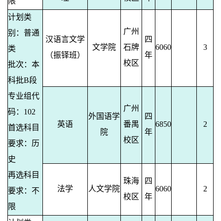
限
计划类
广州
别：普通
汉语言文学
四
文学院
石牌
6060
3
类
（振铎班）
年
校区
批次：本
科批B段
专业组代
广州
码：102
外国语学
四
英语
番禺
6850
2
首选科目
院
年
校区
要求：历
史
再选科目
珠海
四
法学
人文学院
6060
2
要求：不
校区
年
限