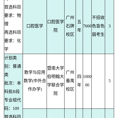
首选科目
要求：物
广州
不招收
口腔医学
五
理
口腔医学
石牌
7660
色盲色
3
院
年
再选科目
校区
弱考生
要求：化
学
计划类
别：普通
暨南大学
数学与应用
广州
类
伯明翰大
四
1000
数学(中外合
番禺
5
批次：本
学联合学
年
00
作办学)
校区
科批B段
院
专业组代
码：109
首选科目